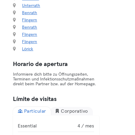
Unterrath
Benrath
Flingern
Benrath
Flingern
Flingern
Lörick
Horario de apertura
Informiere dich bitte zu Öffnungszeiten,
Terminen und Infektionsschutzmaßnahmen
direkt beim Partner bzw. auf der Homepage.
Límite de visitas
Particular
Corporativo
Essential
4 / mes