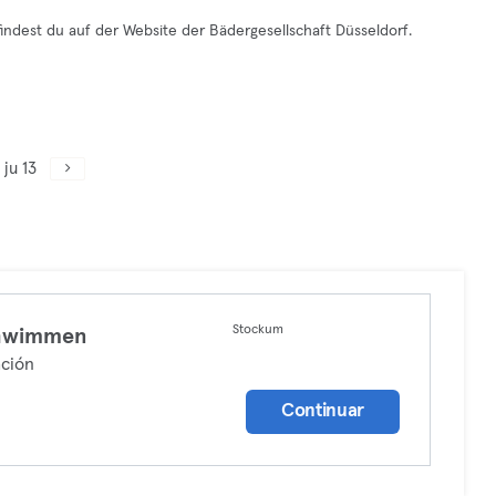
findest du auf der Website der Bädergesellschaft Düsseldorf.
ju 13
Stockum
hwimmen
ción
Continuar