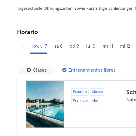
Tagesaktuelle Öffnungszeiten, sowie kurzfristige Schließungen 
Horario
Hoy, vi 7
sá 8
do 9
lu 10
ma 11
mi 12
Clases
Entrenamientos libres
Sc
Essential
Classic
Nata
Premium
Max