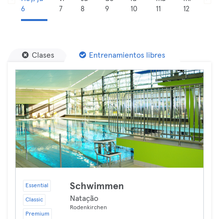
6
7
8
9
10
11
12
Clases
Entrenamientos libres
Schwimmen
Essential
Natação
Classic
Rodenkirchen
Premium