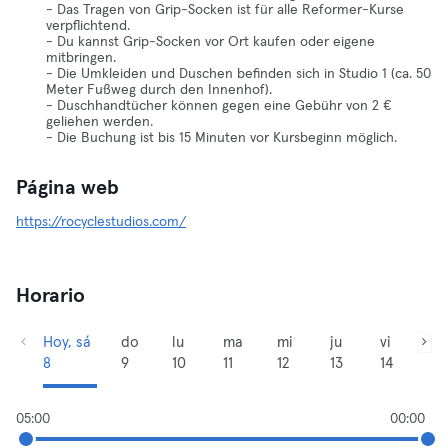
- Das Tragen von Grip-Socken ist für alle Reformer-Kurse
verpflichtend.
- Du kannst Grip-Socken vor Ort kaufen oder eigene
mitbringen.
- Die Umkleiden und Duschen befinden sich in Studio 1 (ca. 50
Meter Fußweg durch den Innenhof).
- Duschhandtücher können gegen eine Gebühr von 2 €
geliehen werden.
- Die Buchung ist bis 15 Minuten vor Kursbeginn möglich.
Página web
https://rocyclestudios.com/
Horario
Hoy, sá
do
lu
ma
mi
ju
vi
8
9
10
11
12
13
14
05:00
00:00