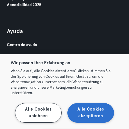
Accesibilidad 2025
Ayuda
Centro de ayuda
Wir passen Ihre Erfahrung an
Wenn Sie auf „Alle Cookies akzeptieren“ klicken, stimmen Sie
der Speicherung von Cookies auf Ihrem Gerät zu, um die
Websitenavigation zu verbessern, die Websitenutzung zu
© 2026 Urban Sports Group GmbH. All rights reserved.
analysieren und unsere Marketingbemühungen zu
Términos y condiciones
Privacidad
Sello
unterstützen.
Rescindir contratos aquí
Desistir de contratos aquí
Alle Cookies
Alle Cookies
ablehnen
akzeptieren