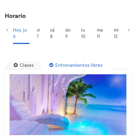
Horario
Hoy, ju
vi
sá
do
lu
ma
mi
6
7
8
9
10
11
12
Clases
Entrenamientos libres