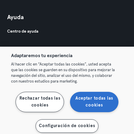
Ayuda
Centro de ayuda
Adaptaremos tu experiencia
Al hacer clic en “Aceptar todas las cookies”, usted acepta
que las cookies se guarden en su dispositivo para mejorar la
© 2026 Urban Sports Group GmbH. All rights reserved.
navegación del sitio, analizar el uso del mismo, y colaborar
Términos y condiciones
Privacidad
Sello
con nuestros estudios para marketing.
Rescindir contratos aquí
Desistir de contratos aquí
Rechazar todas las
Aceptar todas las
cookies
cookies
Configuración de cookies