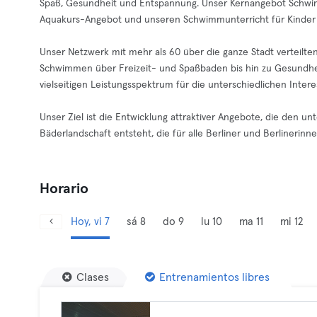
Spaß, Gesundheit und Entspannung. Unser Kernangebot Schwim
Aquakurs-Angebot und unseren Schwimmunterricht für Kinder
Unser Netzwerk mit mehr als 60 über die ganze Stadt verteilt
Schwimmen über Freizeit- und Spaßbaden bis hin zu Gesundhe
vielseitigen Leistungsspektrum für die unterschiedlichen Int
Unser Ziel ist die Entwicklung attraktiver Angebote, die den u
Bäderlandschaft entsteht, die für alle Berliner und Berlinerinnen 
Horario
Hoy, vi 7
sá 8
do 9
lu 10
ma 11
mi 12
Clases
Entrenamientos libres