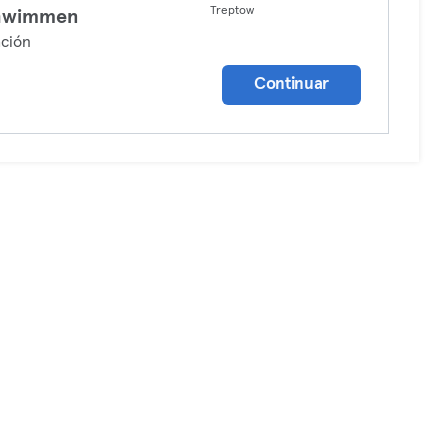
Treptow
hwimmen
ción
Continuar