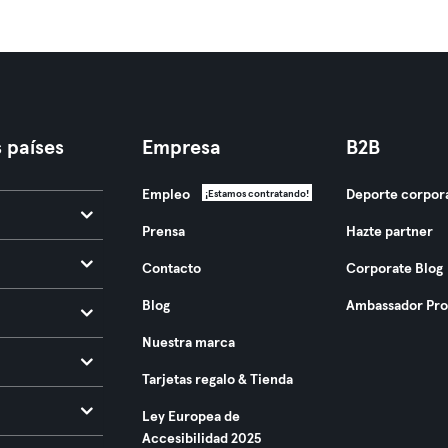
 países
Empresa
B2B
Empleo
Deporte corpor
¡Estamos contratando!
Prensa
Hazte partner
Contacto
Corporate Blog
Blog
Ambassador Pr
Nuestra marca
Tarjetas regalo & Tienda
Ley Europea de
Accesibilidad 2025