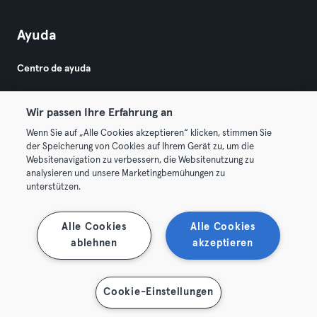
Ayuda
Centro de ayuda
Wir passen Ihre Erfahrung an
Wenn Sie auf „Alle Cookies akzeptieren“ klicken, stimmen Sie
der Speicherung von Cookies auf Ihrem Gerät zu, um die
Websitenavigation zu verbessern, die Websitenutzung zu
© 2026 Urban Sports Group GmbH. All rights reserved.
analysieren und unsere Marketingbemühungen zu
Términos y condiciones
Privacidad
Sello
unterstützen.
Rescindir contratos aquí
Desistir de contratos aquí
Alle Cookies
Alle Cookies
ablehnen
akzeptieren
Cookie-Einstellungen