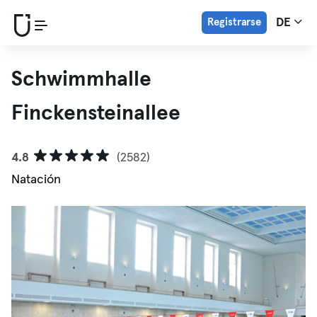
Registrarse
DE
Schwimmhalle
Finckensteinallee
4.8
(2582)
Natación