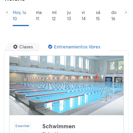
Hoy, lu
ma
mi
ju
vi
sá
do
10
11
12
13
14
15
16
Clases
Entrenamientos libres
Schwimmen
Essential