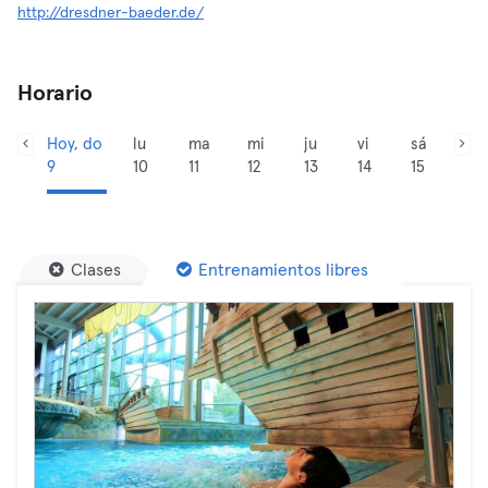
http://dresdner-baeder.de/
Horario
Hoy, do
lu
ma
mi
ju
vi
sá
9
10
11
12
13
14
15
Clases
Entrenamientos libres