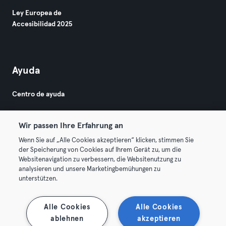
Ley Europea de
Accesibilidad 2025
Ayuda
Centro de ayuda
Wir passen Ihre Erfahrung an
Wenn Sie auf „Alle Cookies akzeptieren“ klicken, stimmen Sie
der Speicherung von Cookies auf Ihrem Gerät zu, um die
Websitenavigation zu verbessern, die Websitenutzung zu
© 2026 Urban Sports Group GmbH. All rights reserved.
analysieren und unsere Marketingbemühungen zu
Términos y condiciones
Privacidad
Sello
unterstützen.
Rescindir contratos aquí
Desistir de contratos aquí
Alle Cookies
Alle Cookies
ablehnen
akzeptieren