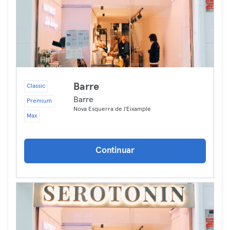
Barre
Classic
Barre
Premium
Nova Esquerra de l'Eixample
Max
Continuar