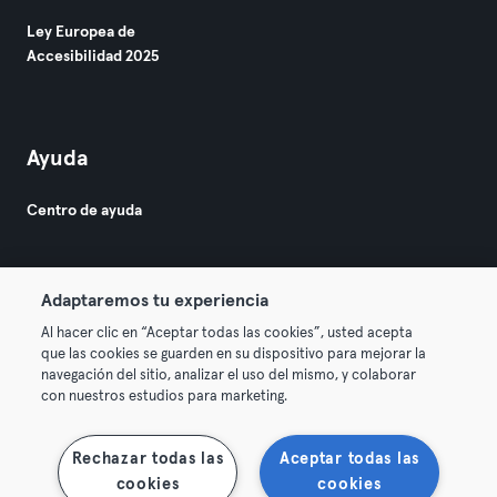
Ley Europea de
Accesibilidad 2025
Ayuda
Centro de ayuda
Adaptaremos tu experiencia
Al hacer clic en “Aceptar todas las cookies”, usted acepta
que las cookies se guarden en su dispositivo para mejorar la
© 2026 Urban Sports Group GmbH. All rights reserved.
navegación del sitio, analizar el uso del mismo, y colaborar
Términos y condiciones
Privacidad
Sello
con nuestros estudios para marketing.
Rescindir contratos aquí
Desistir de contratos aquí
Rechazar todas las
Aceptar todas las
cookies
cookies