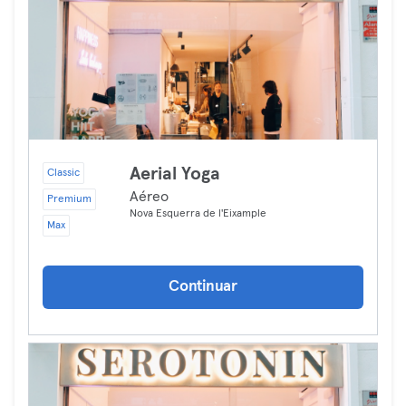
Aerial Yoga
Classic
Aéreo
Premium
Nova Esquerra de l'Eixample
Max
Continuar