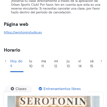
¡Reserva tu clase directamente a través de la aplicación de
Urban Sports Club! Por favor, ten en cuenta que esta es una
reserva vinculante. Si necesitas cancelar una clase, por favor
hazlo dentro del período de cancelación.
Página web
https://serotoninstudio.es
Horario
Hoy, do
lu
ma
mi
ju
vi
sá
9
10
11
12
13
14
15
Clases
Entrenamientos libres