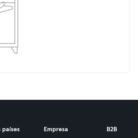
 países
Empresa
B2B