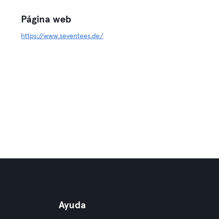
Página web
https://www.seventees.de/
Ayuda