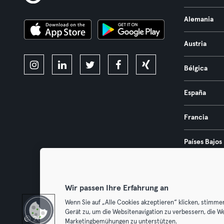
Alemania
Austria
Bélgica
España
Francia
Países Bajos
Portugal
Wir passen Ihre Erfahrung an
Wenn Sie auf „Alle Cookies akzeptieren“ klicken, stimme
Gerät zu, um die Websitenavigation zu verbessern, die W
© 2026 Urban Sports Group GmbH. All rights reserved.
Términos y 
Marketingbemühungen zu unterstützen.