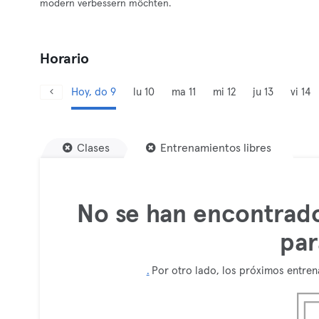
modern verbessern möchten.
Horario
Hoy, do 9
lu 10
ma 11
mi 12
ju 13
vi 14
Clases
Entrenamientos libres
No se han encontrado
par
.
Por otro lado, los próximos entren