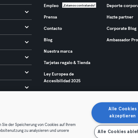
Empleo
Deporte corpor
¡Estamos contratando!
Prensa
Hazte partner
Contacto
Corporate Blog
Blog
Ambassador Pr
Nuestra marca
Tarjetas regalo & Tienda
Ley Europea de
Accesibilidad 2025
Alle Cookies
akzeptieren
n Sie der Speicherung von Cookies auf Ihrem
ebsitenutzung zu analysieren und unsere
Alle Cookies abl
condiciones
Privacidad
Sello
Rescindir contratos aquí