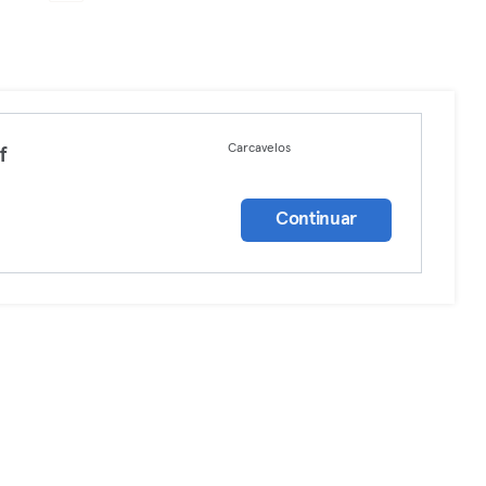
Carcavelos
f
Continuar