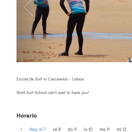
Escola de Surf in Carcavelos - Lisboa
Shell Surf School can't wait to have you!
Horario
Hoy, vi 7
sá 8
do 9
lu 10
ma 11
mi 12