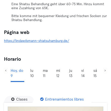
Eine Shiatsu Behandlung geht über 60-75 Min. Hinzu kommt
eine Zuzahlung von 65€.
Bitte komme mit bequemer Kleidung und frischen Socken zur
Shiatsu Behandlung.
Página web
https://lindawilsmann-shiatsuhamburg.de/
Horario
Hoy, do
lu
ma
mi
ju
vi
sá
9
10
11
12
13
14
15
Clases
Entrenamientos libres