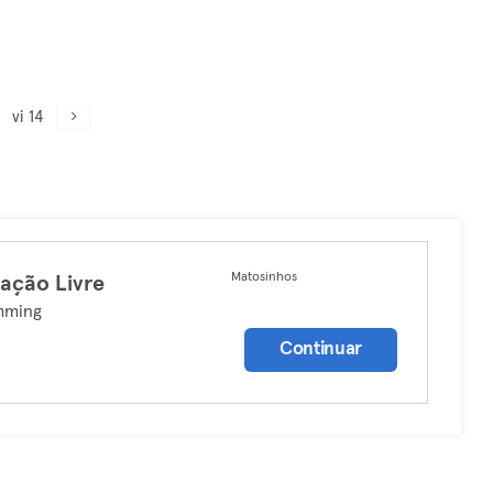
vi 14
Matosinhos
ação Livre
mming
Continuar