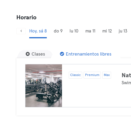
Horario
Hoy, sá 8
do 9
lu 10
ma 11
mi 12
ju 13
Clases
Entrenamientos libres
Nat
Classic
Premium
Max
Swi