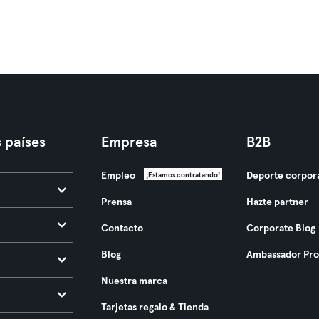
 países
Empresa
B2B
Empleo
Deporte corpor
¡Estamos contratando!
Prensa
Hazte partner
Contacto
Corporate Blog
Blog
Ambassador Pr
Nuestra marca
Tarjetas regalo & Tienda