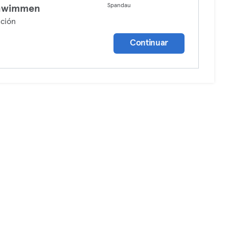
Spandau
hwimmen
ción
Continuar