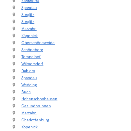
Karlshorst
Spandau
Steglitz
Steglitz
Marzahn
Köpenick
Oberschöneweide
Schöneberg
Tempelhof
Wilmersdorf
Dahlem
Spandau
Wedding
Buch
Hohenschönhausen
Gesundbrunnen
Marzahn
Charlottenburg
Köpenick