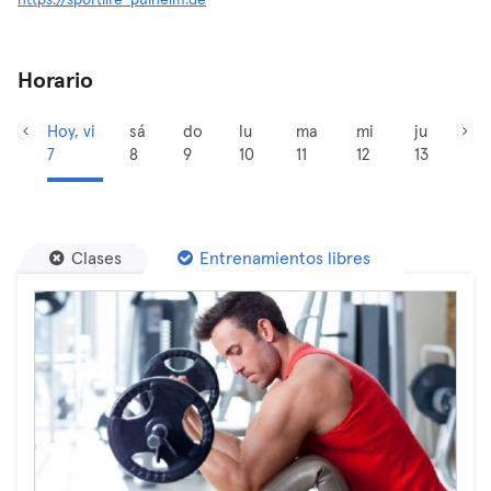
https://sportlife-pulheim.de
Horario
Hoy, vi
sá
do
lu
ma
mi
ju
7
8
9
10
11
12
13
Clases
Entrenamientos libres