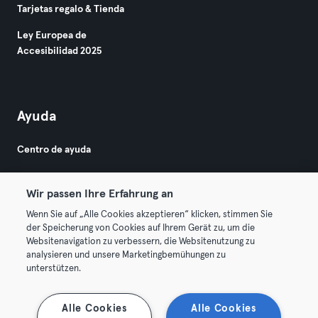
Tarjetas regalo & Tienda
Ley Europea de
Accesibilidad 2025
Ayuda
Centro de ayuda
Wir passen Ihre Erfahrung an
Wenn Sie auf „Alle Cookies akzeptieren“ klicken, stimmen Sie
der Speicherung von Cookies auf Ihrem Gerät zu, um die
Websitenavigation zu verbessern, die Websitenutzung zu
© 2026 Urban Sports Group GmbH. All rights reserved.
analysieren und unsere Marketingbemühungen zu
Términos y condiciones
Privacidad
Sello
unterstützen.
Rescindir contratos aquí
Desistir de contratos aquí
Alle Cookies
Alle Cookies