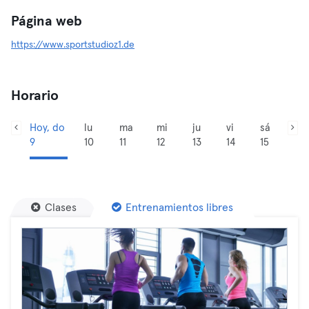
Página web
https://www.sportstudioz1.de
Horario
Hoy, do
lu
ma
mi
ju
vi
sá
9
10
11
12
13
14
15
Clases
Entrenamientos libres