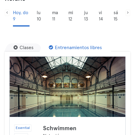
Hoy, do
lu
ma
mi
ju
vi
sá
9
10
11
12
13
14
15
Clases
Entrenamientos libres
Schwimmen
Essential