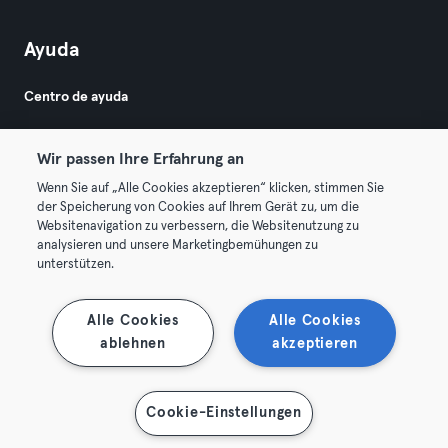
Ayuda
Centro de ayuda
Wir passen Ihre Erfahrung an
Wenn Sie auf „Alle Cookies akzeptieren“ klicken, stimmen Sie
der Speicherung von Cookies auf Ihrem Gerät zu, um die
Websitenavigation zu verbessern, die Websitenutzung zu
© 2026 Urban Sports Group GmbH. All rights reserved.
analysieren und unsere Marketingbemühungen zu
Términos y condiciones
Privacidad
Sello
unterstützen.
Rescindir contratos aquí
Desistir de contratos aquí
Alle Cookies
Alle Cookies
ablehnen
akzeptieren
Cookie-Einstellungen