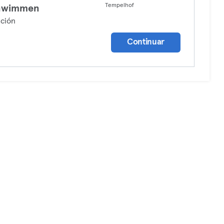
Tempelhof
hwimmen
ción
Continuar