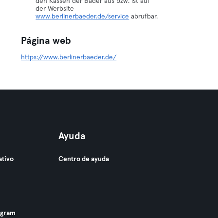
den Kassen der Bäder aus bzw. ist auf
der Werbsite
www.berlinerbaeder.de/service
abrufbar.
Página web
https://www.berlinerbaeder.de/
Ayuda
ativo
Centro de ayuda
ogram