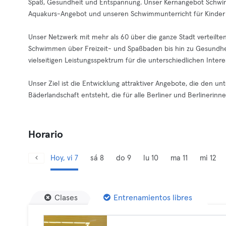
Spaß, Gesundheit und Entspannung. Unser Kernangebot Schwim
Aquakurs-Angebot und unseren Schwimmunterricht für Kinder
Unser Netzwerk mit mehr als 60 über die ganze Stadt verteilt
Schwimmen über Freizeit- und Spaßbaden bis hin zu Gesundhe
vielseitigen Leistungsspektrum für die unterschiedlichen Int
Unser Ziel ist die Entwicklung attraktiver Angebote, die den u
Bäderlandschaft entsteht, die für alle Berliner und Berlinerinnen 
Horario
Hoy, vi 7
sá 8
do 9
lu 10
ma 11
mi 12
Clases
Entrenamientos libres