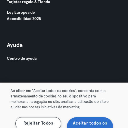
Tarjetas regalo & Tienda
Ley Europea de
Accesibilidad 2025
Ayuda
Centro de ayuda
Ao clicar em "Aceitar todos os cookies", concorda com o
armazenamento de cookies no seu dispositivo para
© 2026 Urban Sports Group GmbH. All rights reserved.
melhorar a navegação no site, analisar a utilização do site e
Términos y condiciones
Privacidad
Sello
ajudar nas nossas iniciativas de marketing.
Rescindir contratos aquí
Desistir de contratos aquí
Rejeitar Todos
Aceitar todos os