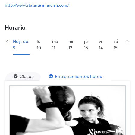
http://www.statartesmarciais.com/
Horario
Hoy, do
lu
ma
mi
ju
vi
sá
9
10
11
12
13
14
15
Clases
Entrenamientos libres