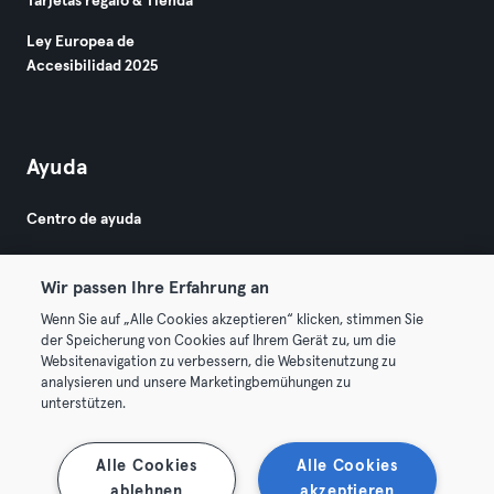
Tarjetas regalo & Tienda
Ley Europea de
Accesibilidad 2025
Ayuda
Centro de ayuda
Wir passen Ihre Erfahrung an
Wenn Sie auf „Alle Cookies akzeptieren“ klicken, stimmen Sie
der Speicherung von Cookies auf Ihrem Gerät zu, um die
Websitenavigation zu verbessern, die Websitenutzung zu
© 2026 Urban Sports Group GmbH. All rights reserved.
analysieren und unsere Marketingbemühungen zu
Términos y condiciones
Privacidad
Sello
unterstützen.
Rescindir contratos aquí
Desistir de contratos aquí
Alle Cookies
Alle Cookies
ablehnen
akzeptieren