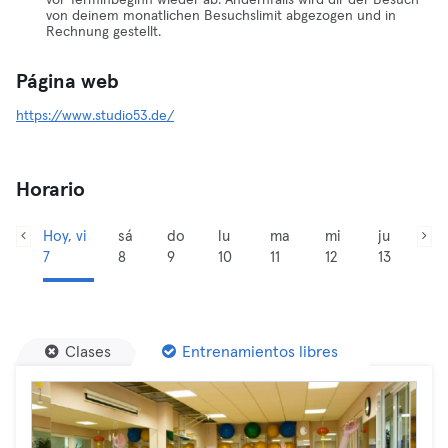
vor Terminbeginn wieder ab. Andernfalls wird dir der Besuch
von deinem monatlichen Besuchslimit abgezogen und in
Rechnung gestellt.
Página web
https://www.studio53.de/
Horario
Hoy, vi
sá
do
lu
ma
mi
ju
7
8
9
10
11
12
13
Clases
Entrenamientos libres