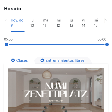
Horario
Hoy, do
lu
ma
mi
ju
vi
sá
9
10
11
12
13
14
15
05:00
00:00
Clases
Entrenamientos libres