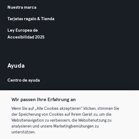
Nuestra marca
Tarjetas regalo & Tienda
Ley Europea de
Accesibilidad 2025
Ayuda
Centro de ayuda
Wir passen Ihre Erfahrung an
Wenn Sie auf „Alle Cookies akzeptieren“ klicken, stimmen Sie
der Speicherung von Cookies auf Ihrem Gerät zu, um die
Websitenavigation zu verbessern, die Websitenutzung zu
© 2026 Urban Sports Group GmbH. All rights reserved.
analysieren und unsere Marketingbemühungen zu
Términos y condiciones
Privacidad
Sello
unterstützen.