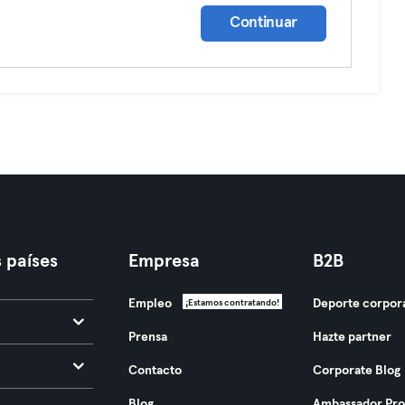
Continuar
 países
Empresa
B2B
Empleo
Deporte corpor
¡Estamos contratando!
Prensa
Hazte partner
Contacto
Corporate Blog
Blog
Ambassador Pr