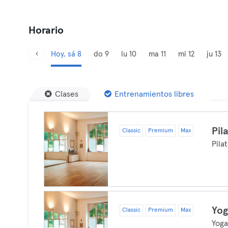
Horario
Hoy, sá 8
do 9
lu 10
ma 11
mi 12
ju 13
Clases
Entrenamientos libres
Pil
Classic
Premium
Max
Pila
Yo
Classic
Premium
Max
Yog