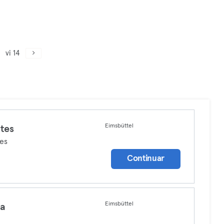
vi 14
Eimsbüttel
ates
tes
Continuar
Eimsbüttel
ga
a