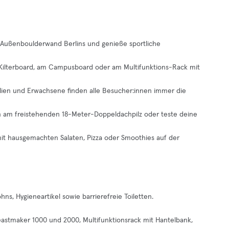
n Außenboulderwand Berlins und genieße sportliche
m Kilterboard, am Campusboard oder am Multifunktions-Rack mit
milien und Erwachsene finden alle Besucher:innen immer die
en am freistehenden 18-Meter-Doppeldachpilz oder teste deine
it hausgemachten Salaten, Pizza oder Smoothies auf der
s, Hygieneartikel sowie barrierefreie Toiletten.
eastmaker 1000 und 2000, Multifunktionsrack mit Hantelbank,