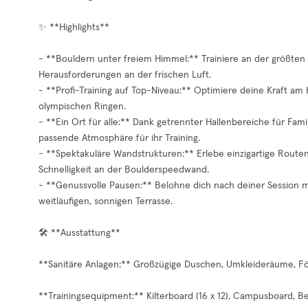
✨ **Highlights**
- **Bouldern unter freiem Himmel:** Trainiere an der größte
Herausforderungen an der frischen Luft.
- **Profi-Training auf Top-Niveau:** Optimiere deine Kraft a
olympischen Ringen.
- **Ein Ort für alle:** Dank getrennter Hallenbereiche für Fa
passende Atmosphäre für ihr Training.
- **Spektakuläre Wandstrukturen:** Erlebe einzigartige Rout
Schnelligkeit an der Boulderspeedwand.
- **Genussvolle Pausen:** Belohne dich nach deiner Session m
weitläufigen, sonnigen Terrasse.
🛠️ **Ausstattung**
**Sanitäre Anlagen:** Großzügige Duschen, Umkleideräume, Föhn
**Trainingsequipment:** Kilterboard (16 x 12), Campusboard, B