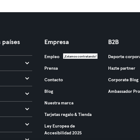
 países
Empresa
B2B
Empleo
Deporte corpor
¡Estamos contratando!
Prensa
Hazte partner
Contacto
Corporate Blog
Blog
Ambassador Pr
Nuestra marca
Tarjetas regalo & Tienda
Ley Europea de
Accesibilidad 2025