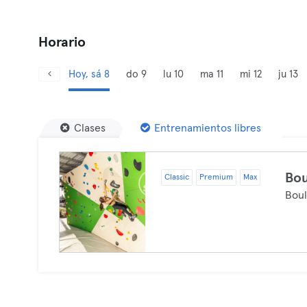
Horario
Hoy, sá 8
do 9
lu 10
ma 11
mi 12
ju 13
Clases
Entrenamientos libres
Bou
Classic
Premium
Max
Bou