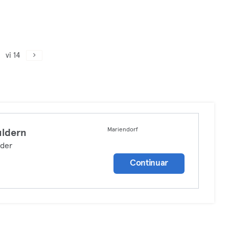
vi 14
Mariendorf
ldern
lder
Continuar