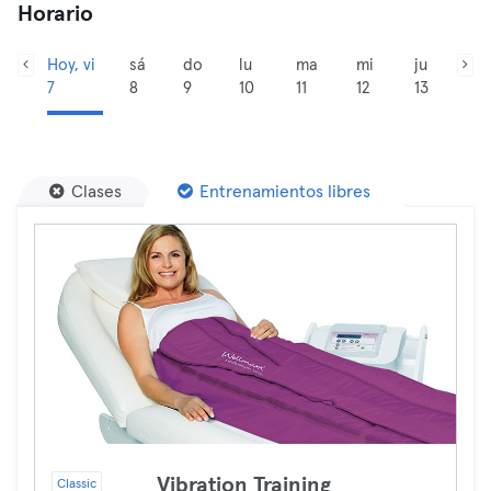
Horario
Hoy, vi
sá
do
lu
ma
mi
ju
7
8
9
10
11
12
13
Clases
Entrenamientos libres
Vibration Training
Classic