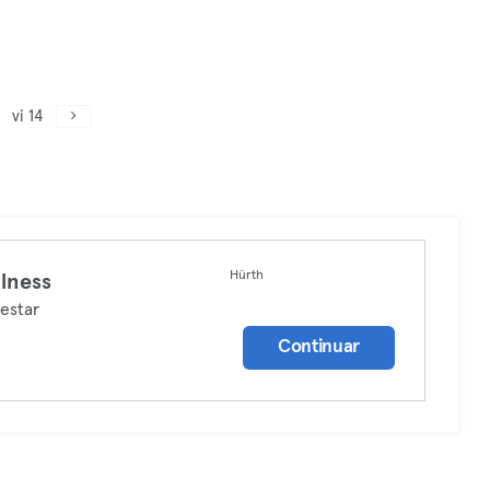
vi 14
Hürth
lness
estar
Continuar