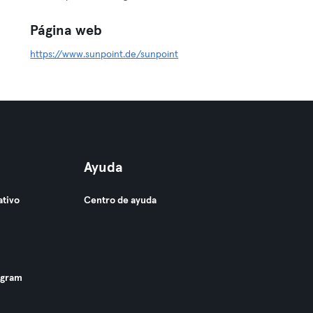
Página web
https://www.sunpoint.de/sunpoint
Ayuda
ativo
Centro de ayuda
ogram