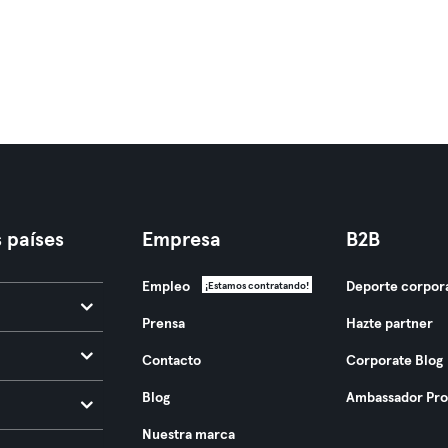
 países
Empresa
B2B
Empleo
Deporte corpor
¡Estamos contratando!
Prensa
Hazte partner
Contacto
Corporate Blog
Blog
Ambassador Pr
Nuestra marca