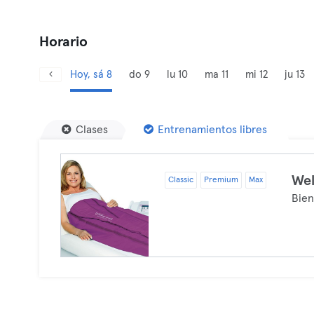
Horario
Hoy, sá 8
do 9
lu 10
ma 11
mi 12
ju 13
Clases
Entrenamientos libres
Wel
Classic
Premium
Max
Bien