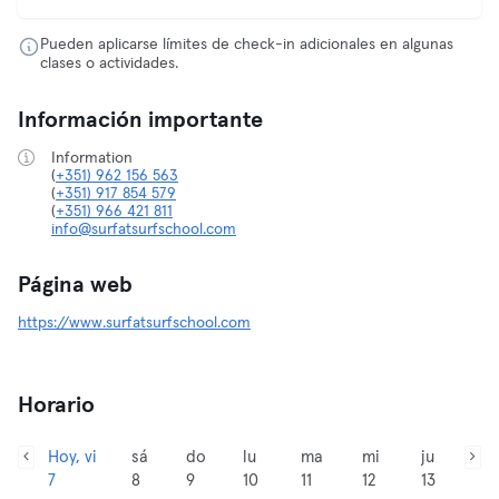
Pueden aplicarse límites de check-in adicionales en algunas
clases o actividades.
Información importante
Information
(
+351) 962 156 563
(
+351) 917 854 579
(
+351) 966 421 811
info@surfatsurfschool.com
Página web
https://www.surfatsurfschool.com
Horario
Hoy, vi
sá
do
lu
ma
mi
ju
7
8
9
10
11
12
13