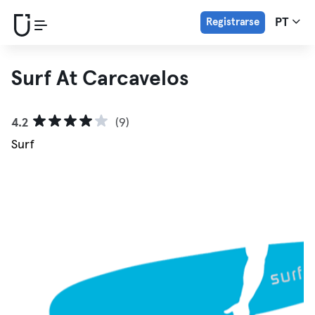
Registrarse
PT
Surf At Carcavelos
4.2
(9)
Surf