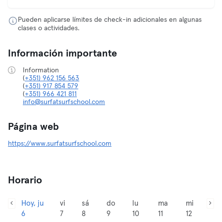
Pueden aplicarse límites de check-in adicionales en algunas
clases o actividades.
Información importante
Information
(
+351) 962 156 563
(
+351) 917 854 579
(
+351) 966 421 811
info@surfatsurfschool.com
Página web
https://www.surfatsurfschool.com
Horario
Hoy, ju
vi
sá
do
lu
ma
mi
6
7
8
9
10
11
12