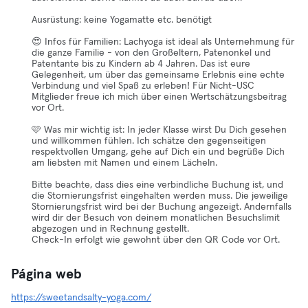
Ausrüstung: keine Yogamatte etc. benötigt
😍 Infos für Familien: Lachyoga ist ideal als Unternehmung für
die ganze Familie - von den Großeltern, Patenonkel und
Patentante bis zu Kindern ab 4 Jahren. Das ist eure
Gelegenheit, um über das gemeinsame Erlebnis eine echte
Verbindung und viel Spaß zu erleben! Für Nicht-USC
Mitglieder freue ich mich über einen Wertschätzungsbeitrag
vor Ort.
🩷 Was mir wichtig ist: In jeder Klasse wirst Du Dich gesehen
und willkommen fühlen. Ich schätze den gegenseitigen
respektvollen Umgang, gehe auf Dich ein und begrüße Dich
am liebsten mit Namen und einem Lächeln.
Bitte beachte, dass dies eine verbindliche Buchung ist, und
die Stornierungsfrist eingehalten werden muss. Die jeweilige
Stornierungsfrist wird bei der Buchung angezeigt. Andernfalls
wird dir der Besuch von deinem monatlichen Besuchslimit
abgezogen und in Rechnung gestellt.
Check-In erfolgt wie gewohnt über den QR Code vor Ort.
Página web
https://sweetandsalty-yoga.com/