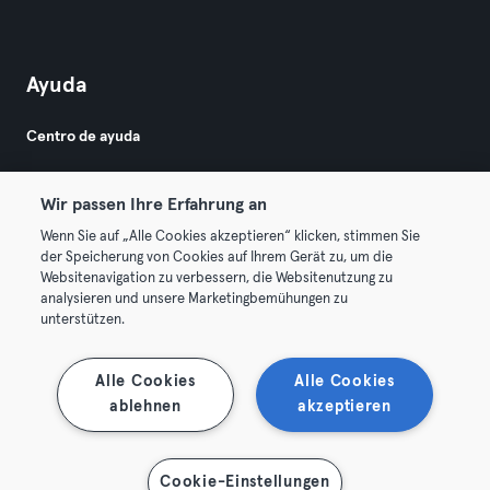
Ayuda
Centro de ayuda
Wir passen Ihre Erfahrung an
Wenn Sie auf „Alle Cookies akzeptieren“ klicken, stimmen Sie
der Speicherung von Cookies auf Ihrem Gerät zu, um die
Websitenavigation zu verbessern, die Websitenutzung zu
© 2026 Urban Sports Group GmbH. All rights reserved.
analysieren und unsere Marketingbemühungen zu
Términos y condiciones
Privacidad
Sello
unterstützen.
Rescindir contratos aquí
Desistir de contratos aquí
Alle Cookies
Alle Cookies
ablehnen
akzeptieren
Cookie-Einstellungen