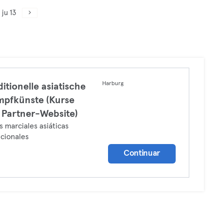
ju 13
Harburg
ditionelle asiatische
pfkünste (Kurse
 Partner-Website)
s marciales asiáticas
icionales
Continuar