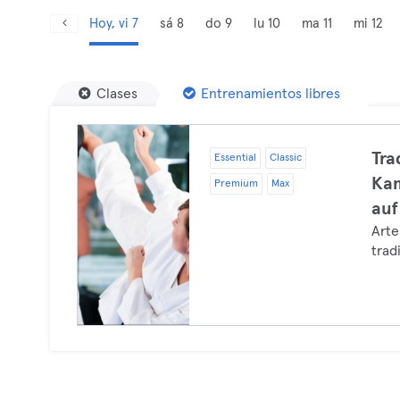
Hoy, vi 7
sá 8
do 9
lu 10
ma 11
mi 12
Clases
Entrenamientos libres
Tra
Essential
Classic
Kam
Premium
Max
auf
Arte
trad