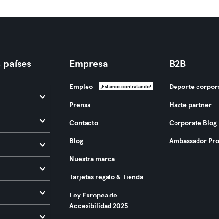
 países
Empresa
B2B
Empleo
Deporte corpor
¡Estamos contratando!
Prensa
Hazte partner
Contacto
Corporate Blog
Blog
Ambassador Pr
Nuestra marca
Tarjetas regalo & Tienda
Ley Europea de
Accesibilidad 2025