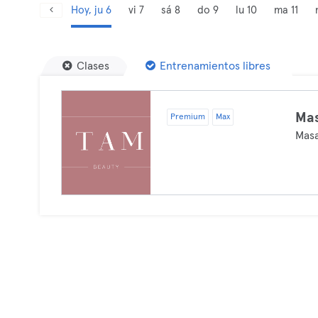
Hoy, ju 6
vi 7
sá 8
do 9
lu 10
ma 11
Clases
Entrenamientos libres
Ma
Premium
Max
Masa