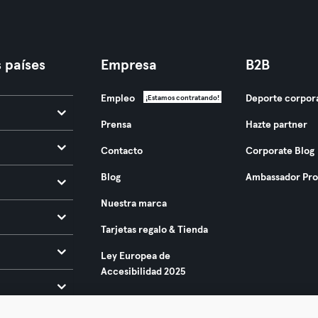
 países
Empresa
B2B
Empleo
Deporte corpor
¡Estamos contratando!
Prensa
Hazte partner
Contacto
Corporate Blog
Blog
Ambassador Pr
Nuestra marca
Tarjetas regalo & Tienda
Ley Europea de
Accesibilidad 2025