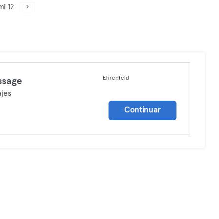
mi 12
Ehrenfeld
ssage
jes
Continuar