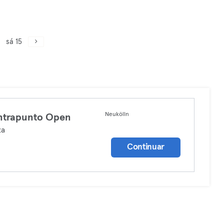
sá 15
Neukölln
ntrapunto Open
za
Continuar