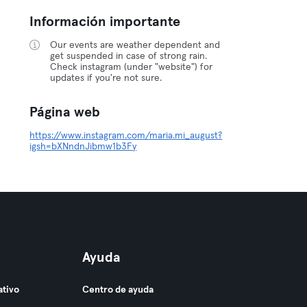
Información importante
Our events are weather dependent and
get suspended in case of strong rain.
Check instagram (under "website") for
updates if you're not sure.
Página web
https://www.instagram.com/maria.mi_august?
igsh=bXNndnJibmw1b3Fy
Ayuda
ativo
Centro de ayuda