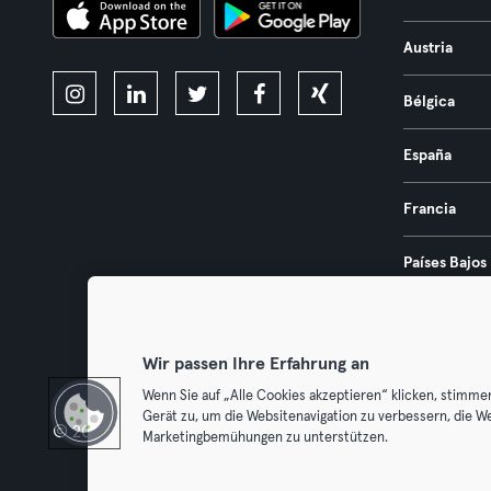
Austria
Bélgica
España
Francia
Países Bajos
Portugal
Wir passen Ihre Erfahrung an
Wenn Sie auf „Alle Cookies akzeptieren“ klicken, stimme
Gerät zu, um die Websitenavigation zu verbessern, die W
© 2026 Urban Sports Group GmbH. All rights reserved.
Términos y 
Marketingbemühungen zu unterstützen.
Desistir 