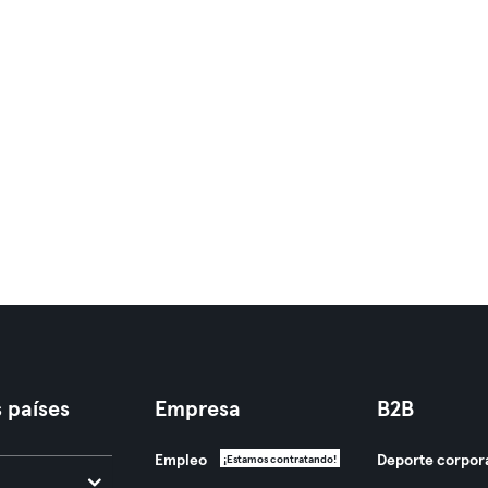
 países
Empresa
B2B
Empleo
Deporte corpor
¡Estamos contratando!