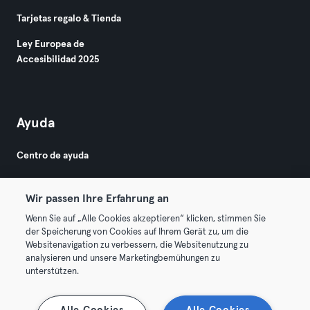
Tarjetas regalo & Tienda
Ley Europea de
Accesibilidad 2025
Ayuda
Centro de ayuda
Wir passen Ihre Erfahrung an
Wenn Sie auf „Alle Cookies akzeptieren“ klicken, stimmen Sie
der Speicherung von Cookies auf Ihrem Gerät zu, um die
Websitenavigation zu verbessern, die Websitenutzung zu
© 2026 Urban Sports Group GmbH. All rights reserved.
analysieren und unsere Marketingbemühungen zu
Términos y condiciones
Privacidad
Sello
unterstützen.
Rescindir contratos aquí
Desistir de contratos aquí