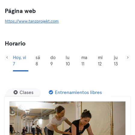
Página web
https://www.tanzprojekt.com
Horario
Hoy, vi
sá
do
lu
ma
mi
ju
7
8
9
10
11
12
13
Clases
Entrenamientos libres