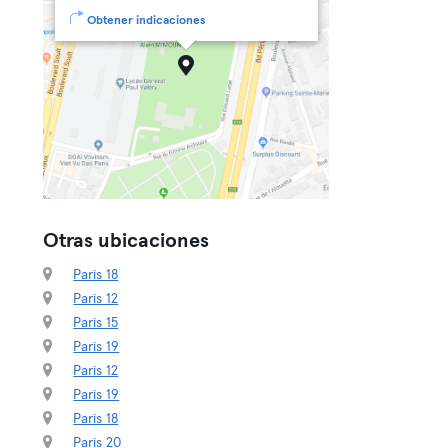
Obtener indicaciones
Otras ubicaciones
Paris 18
Paris 12
Paris 15
Paris 19
Paris 12
Paris 19
Paris 18
Paris 20