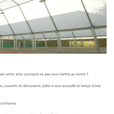
ez entre amis, pourquoi ne pas vous mettre au tennis ?
s, couverts et découverts, prêts à vous accueillir le temps d'une
s.fr/tennis