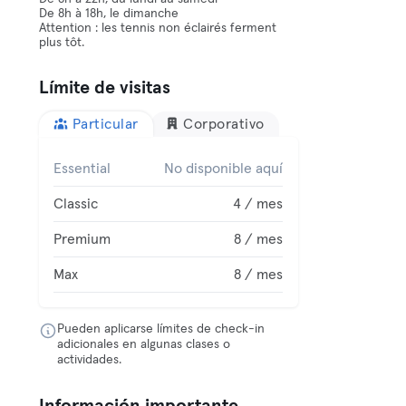
De 8h à 18h, le dimanche
Attention : les tennis non éclairés ferment
plus tôt.
Límite de visitas
Particular
Corporativo
Essential
No disponible aquí
Classic
4 / mes
Premium
8 / mes
Max
8 / mes
Pueden aplicarse límites de check-in
adicionales en algunas clases o
actividades.