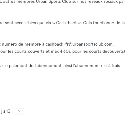
ux autres membres Urban Sports Club sur nos réseaux sociaux par
 ne sont accessibles que via « Cash-back ». Cela fonctionne de la
 et numéro de membre à
cashback-fr@urbansportsclub.com
.
 pour les courts couverts et max 4,60€ pour les courts découverts)
pour le paiement de l'abonnement, ainsi l'abonnement est à frais
ju 13