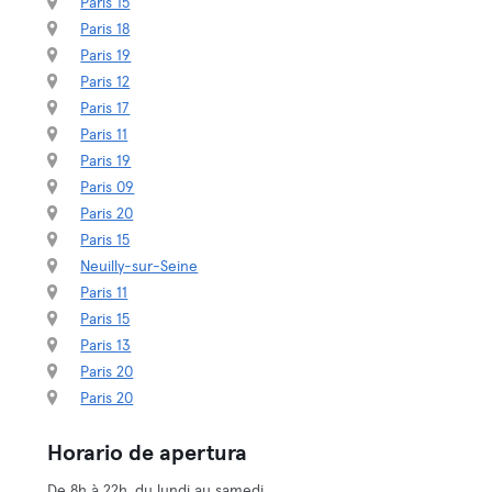
Paris 15
Paris 18
Paris 19
Paris 12
Paris 17
Paris 11
Paris 19
Paris 09
Paris 20
Paris 15
Neuilly-sur-Seine
Paris 11
Paris 15
Paris 13
Paris 20
Paris 20
Horario de apertura
De 8h à 22h, du lundi au samedi