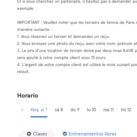
Et si vous cherchez un partenaire, n'hésitez pas à demander a
exemple.
IMPORTANT : Veuillez noter que les terrains de tennis de Paris
manière suivante :
1. Vous réservez un terrain et demandez un reçu.
2. Vous envoyez une photo du reçu, avec votre nom, prénom
3. Le prix d'une location de terrain divisé par deux (max 8,60€
sera ajouté à votre compte client sous 15 jours.
4. L'argent de votre compte client est utilisé le mois suivant 
réduit.
Horario
Hoy, vi 7
sá 8
do 9
lu 10
ma 11
mi 12
Clases
Entrenamientos libres