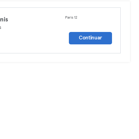
Paris 12
nis
s
Continuar