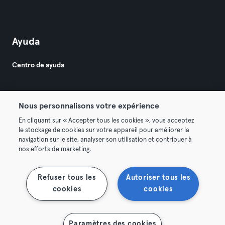
Ayuda
Centro de ayuda
Nous personnalisons votre expérience
En cliquant sur « Accepter tous les cookies », vous acceptez
le stockage de cookies sur votre appareil pour améliorer la
© 2026 Urban Sports Group GmbH. All rights reserved.
navigation sur le site, analyser son utilisation et contribuer à
Términos y condiciones
Privacidad
Sello
nos efforts de marketing.
Rescindir contratos aquí
Desistir de contratos aquí
Refuser tous les
Autoriser tous les
cookies
cookies
Paramètres des cookies