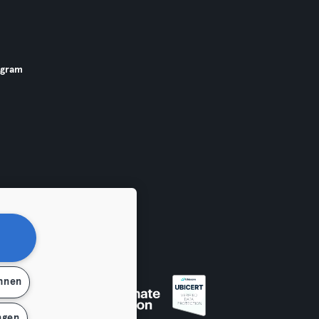
ogram
ehnen
ngen