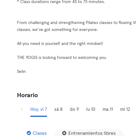
* Class durations range from 45 to 75 minutes.
From challenging and strengthening Pilates classes to flowing V
classes, we’ve got something for everyone.
All you need is yourself and the right mindset!
THE YOGIS is looking forward to welcoming you.
Selin
Horario
Hoy, vi 7
sá 8
do 9
lu 10
ma 11
mi 12
Clases
Entrenamientos libres