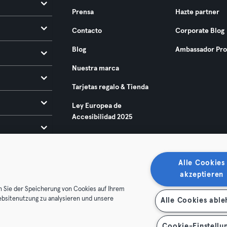
Prensa
Hazte partner
Contacto
Corporate Blog
Blog
Ambassador Pr
Nuestra marca
Tarjetas regalo & Tienda
Ley Europea de
Accesibilidad 2025
Alle Cookies
akzeptieren
n Sie der Speicherung von Cookies auf Ihrem
ebsitenutzung zu analysieren und unsere
Alle Cookies abl
condiciones
Privacidad
Sello
Rescindir contratos aquí
de contratos aquí
Cookie-Einstellu