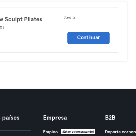
Steglitz
w Sculpt Pilates
tes
Continuar
 países
Empresa
B2B
Empleo
Deporte corpor
¡Estamos contratando!