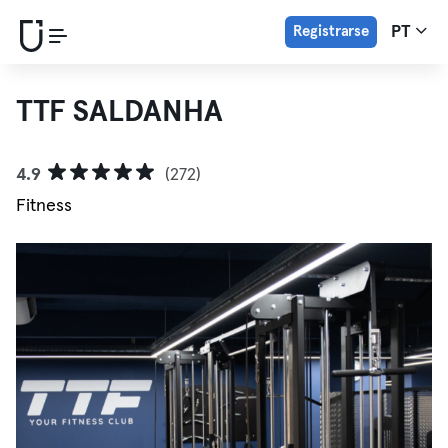
Registrarse
PT
TTF SALDANHA
4.9
(272)
Fitness