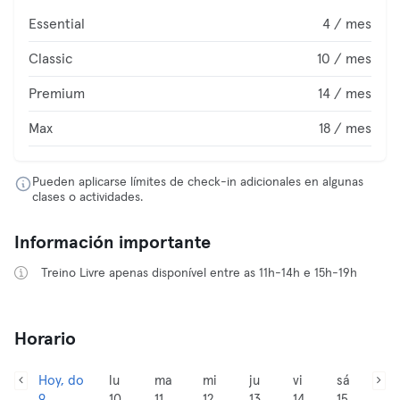
Essential
4 / mes
Classic
10 / mes
Premium
14 / mes
Max
18 / mes
Pueden aplicarse límites de check-in adicionales en algunas
clases o actividades.
Información importante
Treino Livre apenas disponível entre as 11h-14h e 15h-19h
Horario
Hoy, do
lu
ma
mi
ju
vi
sá
9
10
11
12
13
14
15