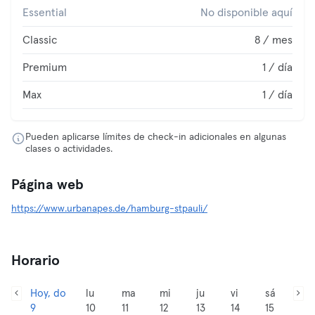
Essential
No disponible aquí
Classic
8 / mes
Premium
1 / día
Max
1 / día
Pueden aplicarse límites de check-in adicionales en algunas
clases o actividades.
Página web
https://www.urbanapes.de/hamburg-stpauli/
Horario
Hoy, do
lu
ma
mi
ju
vi
sá
9
10
11
12
13
14
15