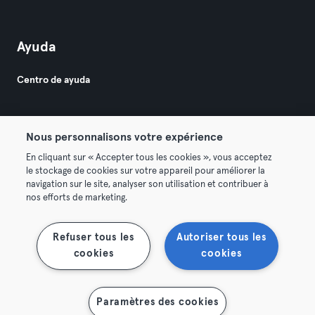
Ayuda
Centro de ayuda
Nous personnalisons votre expérience
En cliquant sur « Accepter tous les cookies », vous acceptez
le stockage de cookies sur votre appareil pour améliorer la
© 2026 Urban Sports Group GmbH. All rights reserved.
navigation sur le site, analyser son utilisation et contribuer à
Términos y condiciones
Privacidad
Sello
nos efforts de marketing.
Rescindir contratos aquí
Desistir de contratos aquí
Refuser tous les
Autoriser tous les
cookies
cookies
Paramètres des cookies