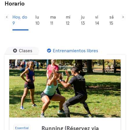
Horario
Hoy, do
lu
ma
mi
ju
vi
sá
9
10
11
12
13
14
15
Clases
Entrenamientos libres
Running (Réservez via
Essential