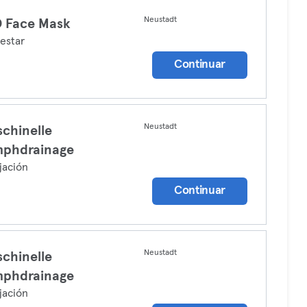
Neustadt
 Face Mask
estar
Continuar
Neustadt
chinelle
mphdrainage
jación
Continuar
Neustadt
chinelle
mphdrainage
jación