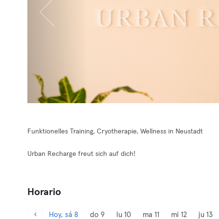
Funktionelles Training, Cryotherapie, Wellness in Neustadt
Urban Recharge freut sich auf dich!
Horario
Hoy, sá 8
do 9
lu 10
ma 11
mi 12
ju 13