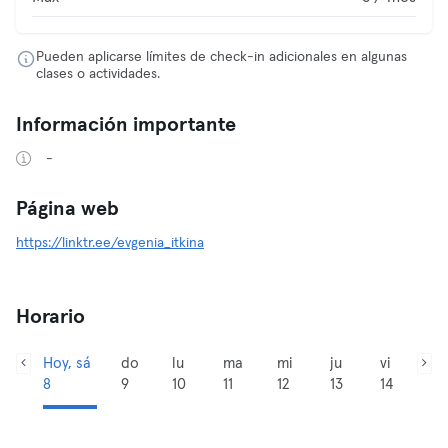
Pueden aplicarse límites de check-in adicionales en algunas
clases o actividades.
Información importante
-
Página web
https://linktr.ee/evgenia_itkina
Horario
Hoy, sá
do
lu
ma
mi
ju
vi
8
9
10
11
12
13
14