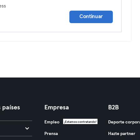
ess
Continuar
 países
Empresa
B2B
Empleo
Deporte corpor
¡Estamos contratando!
Prensa
Hazte partner