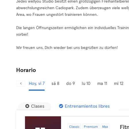
Jedes wellyou Studio besitzt einen großzügigen Freihantelbereic
abwechslungsreichen Cadiopark. Zudem überzeugen viele welly
Area, wo Frauen ungestört trainieren können.
Die langen Öffnungszeiten ermöglichen ein individuelles Tra
vorbei!
Wir freuen uns, Dich wieder bei uns begrüßen zu dürfen!
Horario
Hoy, vi 7
sá 8
do 9
lu 10
ma 11
mi 12
Clases
Entrenamientos libres
Fit
Classic
Premium
Max