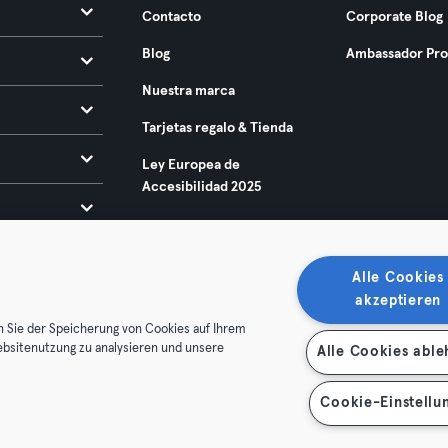
Contacto
Corporate Blog
Blog
Ambassador Pr
Nuestra marca
Tarjetas regalo & Tienda
Ley Europea de
Accesibilidad 2025
Alle Cookies
akzeptieren
n Sie der Speicherung von Cookies auf Ihrem
ebsitenutzung zu analysieren und unsere
Alle Cookies abl
condiciones
Privacidad
Sello
Rescindir contratos aquí
de contratos aquí
Cookie-Einstellu