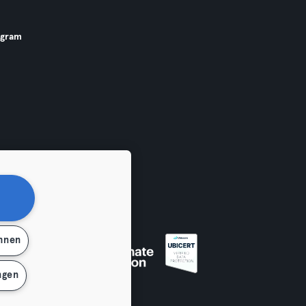
ogram
ehnen
ngen