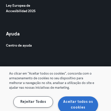
Ley Europea de
Accesibilidad 2025
Ayuda
Centro de ayuda
Ao clicar em "Aceitar todos os cookies", concorda com o
armazenamento de cookies no seu dispositivo para
© 2026 Urban Sports Group GmbH. All rights reserved.
melhorar a navegação no site, analisar a utilização do site e
Términos y condiciones
Privacidad
Sello
ajudar nas nossas iniciativas de marketing.
Rescindir contratos aquí
Desistir de contratos aquí
Rejeitar Todos
Aceitar todos os
cookies