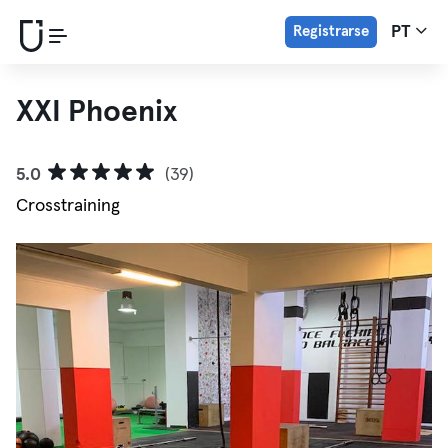
Registrarse
PT
XXI Phoenix
5.0
(39)
Crosstraining