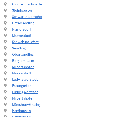
Glockenbachviertel
Steinhausen
Schwanthalerhöhe
Untersendling
Ramersdorf
Maxvorstadt
Schwabing-West
Sendling
Obersendling
Berg am Laim
Milbertshofen
Maxvorstadt
Ludwigsvorstadt
Fasangarten
Ludwigsvorstadt
Milbertshofen
München-Giesing
Haidhausen