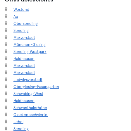
Westend
Au
Obersendling
Sendling
Maxvorstadt
München-Giesing
Sendling Westpark
Haidhausen
Maxvorstadt
Maxvorstadt
Ludwigsvorstadt
Obergiesing-Fasangarten
Schwabing-West
Haidhausen
Schwanthalerhöhe
Glockenbachviertel
Lehel
Sendling