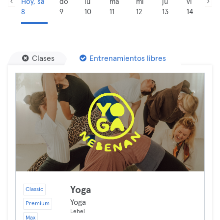
Hoy, sá
do
lu
ma
mi
ju
vi
8
9
10
11
12
13
14
Clases
Entrenamientos libres
Yoga
Classic
Yoga
Premium
Lehel
Max