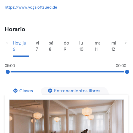
https://www.yogaloftsued.de
Horario
Hoy, ju
vi
sá
do
lu
ma
mi
6
7
8
9
10
11
12
05:00
00:00
Clases
Entrenamientos libres