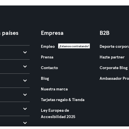
 países
Empresa
B2B
Empleo
Deporte corpor
¡Estamos contratando!
Prensa
Hazte partner
Contacto
Corporate Blog
Blog
Ambassador Pr
Nuestra marca
Tarjetas regalo & Tienda
Ley Europea de
Accesibilidad 2025