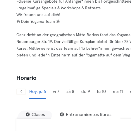
-diverse Kursangebote für Anfänger*innen bis Fortgeschritten
-regelmäßige Specials & Workshops & Retreats
Wir freuen uns auf dich!
ॐ Dein Yogama Team ॐ
Ganz dicht an der geografischen Mitte Berlins fand das Yogama
Neuenburger Str. 19. Der vielfältige Kursplan bietet Dir über 
Kurse. Mittlerweile ist das Team auf 13 Lehrer*innen gewachs
bieten und jede*n Einzelne*n auf der Yogamatte auf dem Weg i
Horario
Hoy, ju 6
vi 7
sá 8
do 9
lu 10
ma 11
Clases
Entrenamientos libres