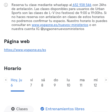
Reserva tu clase mediante whastapp al
652 938 546
con 24hs
de antelación. Las clases disponibles para usuarios de Urban
Sports son las clases de L-V (no festivos) de 9:00 a 19:00hs. Si
no haces reserva con antelación en clases de estos horarios
no podremos confirmar tu espacio. Nuestro horario lo puedes
consultar en
www.yogaone.es/nuevos-ministerios
o en
nuestra cuenta IG @yogaonenuevosministerios
Página web
https://www.yogaone.es/es
Horario
Hoy, ju
vi
sá
do
lu
ma
mi
6
7
8
9
10
11
12
Clases
Entrenamientos libres