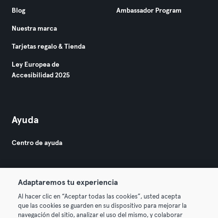
Blog
Ambassador Program
Nuestra marca
Tarjetas regalo & Tienda
Ley Europea de
Accesibilidad 2025
Ayuda
Centro de ayuda
Adaptaremos tu experiencia
Al hacer clic en “Aceptar todas las cookies”, usted acepta
que las cookies se guarden en su dispositivo para mejorar la
© 2026 Urban Sports Group GmbH. All rights reserved.
navegación del sitio, analizar el uso del mismo, y colaborar