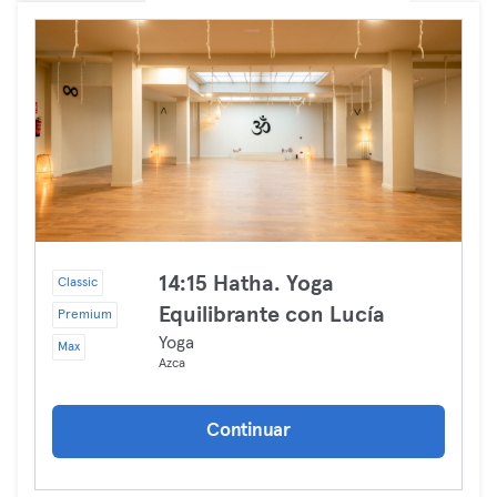
14:15 Hatha. Yoga
Classic
Equilibrante con Lucía
Premium
Yoga
Max
Azca
Continuar