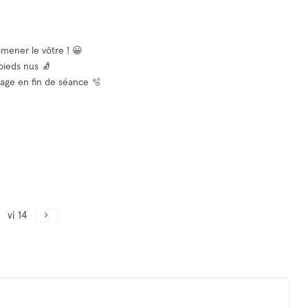
amener le vôtre ! 😀
 pieds nus 🧦
yage en fin de séance 🫧
vi 14