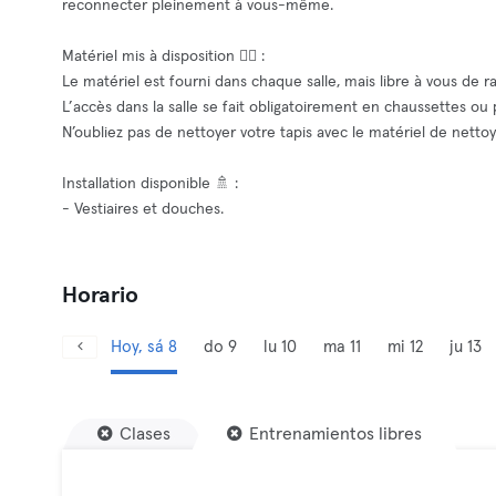
reconnecter pleinement à vous-même.
Matériel mis à disposition 🧘‍♂️ :
Le matériel est fourni dans chaque salle, mais libre à vous de r
L’accès dans la salle se fait obligatoirement en chaussettes ou
N’oubliez pas de nettoyer votre tapis avec le matériel de netto
Installation disponible 🚿 :
- Vestiaires et douches.
Horario
Hoy, sá 8
do 9
lu 10
ma 11
mi 12
ju 13
Clases
Entrenamientos libres