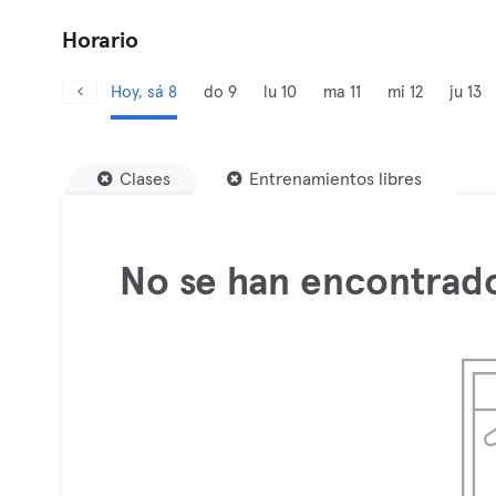
Horario
Hoy, sá 8
do 9
lu 10
ma 11
mi 12
ju 13
Clases
Entrenamientos libres
No se han encontrado