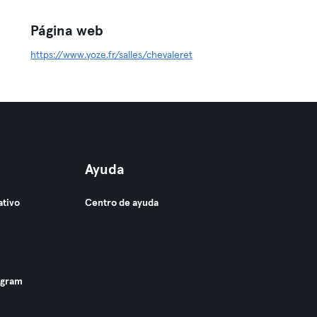
Página web
https://www.yoze.fr/salles/chevaleret
Ayuda
ativo
Centro de ayuda
ogram