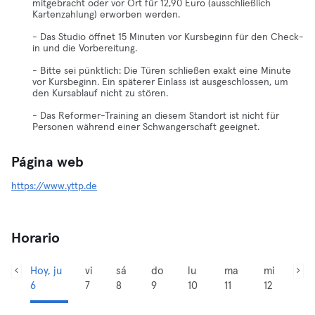
mitgebracht oder vor Ort für 12,90 Euro (ausschließlich
Kartenzahlung) erworben werden.
- Das Studio öffnet 15 Minuten vor Kursbeginn für den Check-
in und die Vorbereitung.
- Bitte sei pünktlich: Die Türen schließen exakt eine Minute
vor Kursbeginn. Ein späterer Einlass ist ausgeschlossen, um
den Kursablauf nicht zu stören.
- Das Reformer-Training an diesem Standort ist nicht für
Personen während einer Schwangerschaft geeignet.
Página web
https://www.yttp.de
Horario
Hoy, ju
vi
sá
do
lu
ma
mi
6
7
8
9
10
11
12