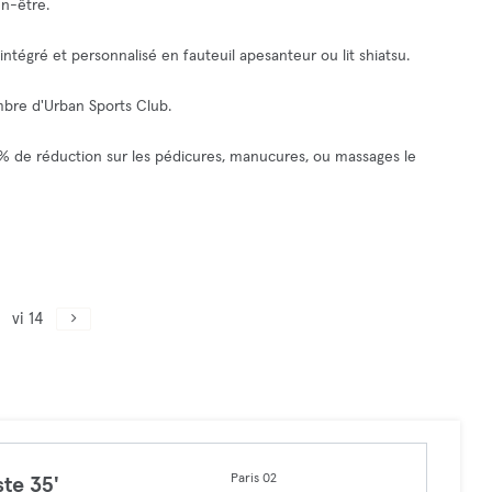
en-être.
tégré et personnalisé en fauteuil apesanteur ou lit shiatsu.
bre d'Urban Sports Club.
% de réduction sur les pédicures, manucures, ou massages le
vi 14
Paris 02
ste 35'