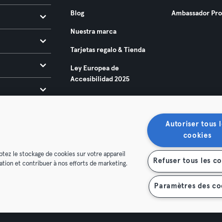
Blog
Ambassador Pr
Nuestra marca
Tarjetas regalo & Tienda
Ley Europea de
Accesibilidad 2025
Autoriser tous l
cookies
ptez le stockage de cookies sur votre appareil
Refuser tous les c
isation et contribuer à nos efforts de marketing.
condiciones
Privacidad
Sello
Rescindir contratos aquí
de contratos aquí
Paramètres des co