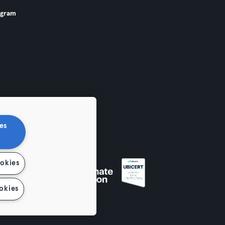
ogram
es
ookies
okies