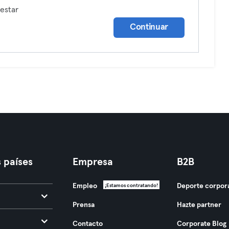
estar
Continuar
 países
Empresa
B2B
Empleo
Deporte corpor
¡Estamos contratando!
Prensa
Hazte partner
Contacto
Corporate Blog