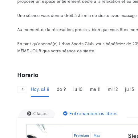
proposer un espace entièrement dédié à la relaxation et au bi
Une séance vous donne droit à 35 min de sieste avec massage in
Au moment de la réservation, précisez bien que vous êtes mem
En tant qu'abonné(e) Urban Sports Club, vous bénéficiez de 20
MÊME JOUR que votre séance de sieste.
Horario
Hoy, sá 8
do 9
lu 10
ma 11
mi 12
ju 13
Clases
Entrenamientos libres
Sie
Premium
Max