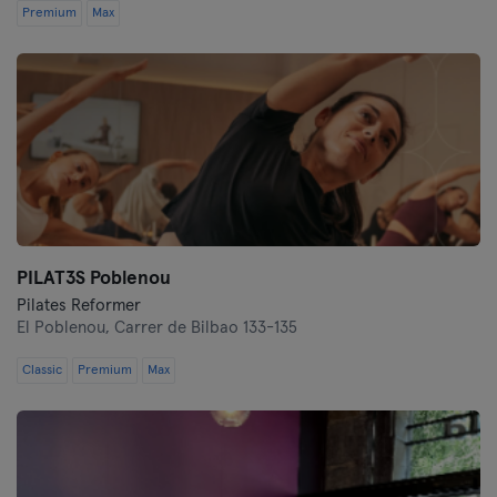
Premium
Max
PILAT3S Poblenou
Pilates Reformer
El Poblenou,
Carrer de Bilbao 133-135
Classic
Premium
Max