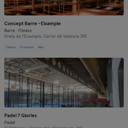
Burgos
Cádiz
Concept Barre -Eixample
Castellón
Barre · Fitness
Dreta de l'Eixample,
Carrer de València 293
Córdoba
Classic
Premium
Max
Cuenca
Donostia / San Sebastián
Gijón
Girona
Granada
Padel 7 Glories
Guadalajara
Padel