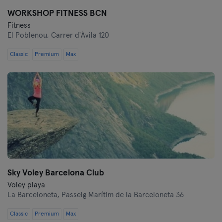
Tarragona
WORKSHOP FITNESS BCN
Fitness
El Poblenou,
Carrer d'Àvila 120
Tenerife
Classic
Premium
Max
Toledo
Valencia
Valladolid
Vigo
Vitoria-Gasteiz
Sky Voley Barcelona Club
Zaragoza
Voley playa
La Barceloneta,
Passeig Marítim de la Barceloneta 36
Classic
Premium
Max