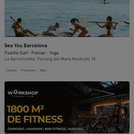
Melilla
Murcia
Oviedo
Pamplona
Sea You Barcelona
Paddle Surf · Patinar · Yoga
Pontevedra
La Barceloneta,
Passeig del Mare Nostrum, 14
Classic
Premium
Salamanca
Max
Santander
Santiago de Compostela
Segovia
Sevilla