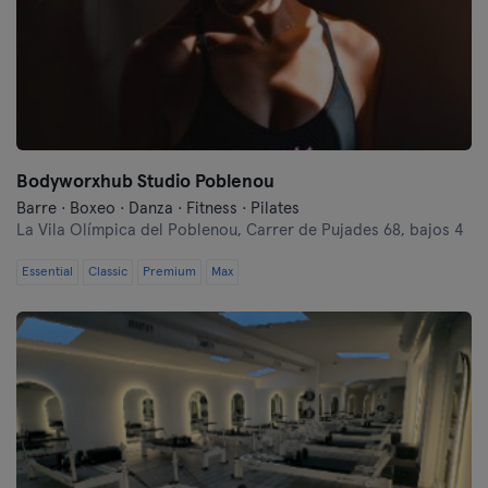
Bodyworxhub Studio Poblenou
Barre · Boxeo · Danza · Fitness · Pilates
La Vila Olímpica del Poblenou,
Carrer de Pujades 68, bajos 4
Essential
Classic
Premium
Max