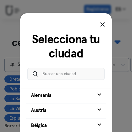
Registrarse
ES
Descubre nuestros
Selecciona tu
centros en
Barcelona
ciudad
Socios privados
Max subscripción
Dreta de l'Eixample
Fort Pienc
Poble-Sec
La Marina de Port
Alemania
La Barceloneta
La Vila Olímpica del Poblenou
Austria
Esplugues de Llobregat
El Poblenou
Bélgica
Borrar todo